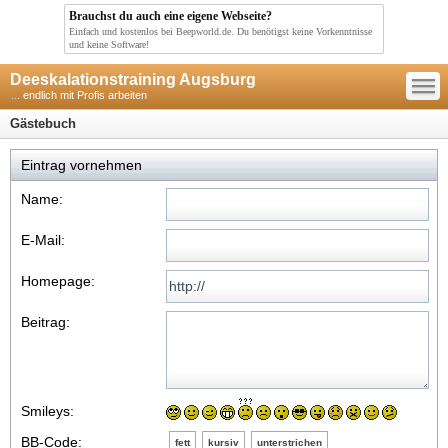
Brauchst du auch eine eigene Webseite?
Einfach und kostenlos bei Beepworld.de. Du benötigst keine Vorkenntnisse
und keine Software!
—
Deeskalationstraining Augsburg
—
—
... endlich mit Profis arbeiten
Gästebuch
Eintrag vornehmen
Name:
E-Mail:
Homepage:
Beitrag:
Smileys:
BB-Code:
fett
kursiv
unterstrichen